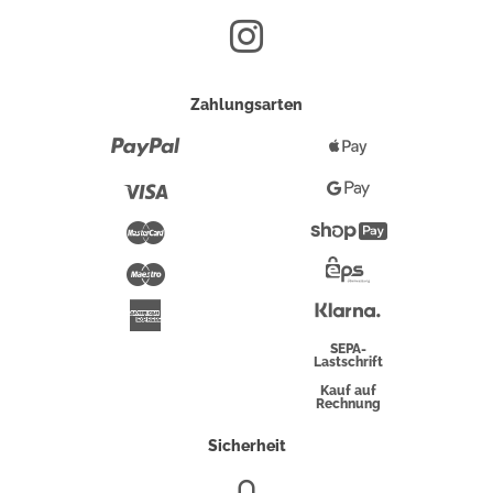
Zahlungsarten
Paypal
Apple
Pay
Visa
Google
Pay
Mastercard
Shopify
Pay
Maestro
Eps-
Überweisung
Klarna
American
Express
SEPA-
Lastschrift
Kauf auf
Rechnung
Sicherheit
SSL/HTTPS-