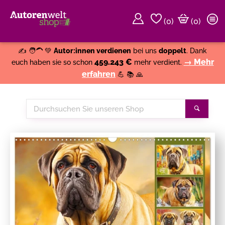
(
0
)
(0)
Weiter einkaufen
Close
✍️ 🧑‍🦱 💚
Autor:innen verdienen
bei uns
doppelt
. Dank
459.243 €
→ Mehr
euch haben sie so schon
mehr verdient.
erfahren
💪 📚 🙏
Durchsuchen
Suche
Sie
unseren
Shop