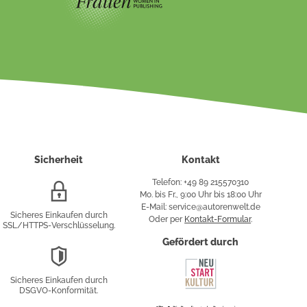
Sicherheit
Kontakt
Telefon: +49 89 215570310
SSL/HTTPS-
Mo. bis Fr., 9:00 Uhr bis 18:00 Uhr
Verschlüsselung
E-Mail: service@autorenwelt.de
Sicheres Einkaufen durch
Oder per
Kontakt-Formular
.
SSL/HTTPS-Verschlüsselung.
fy
Gefördert durch
DSGVO-
Konformität
Sicheres Einkaufen durch
sung
DSGVO-Konformität.