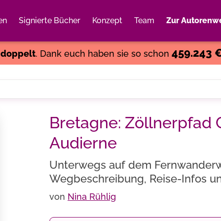
en
Signierte Bücher
Konzept
Team
Zur Autorenwe
Weiter einkaufen
Close
459.243 
s
doppelt
. Dank euch haben sie so schon
Bretagne: Zöllnerpfad 
Audierne
Unterwegs auf dem Fernwanderw
Wegbeschreibung, Reise-Infos u
von
Nina Rühlig