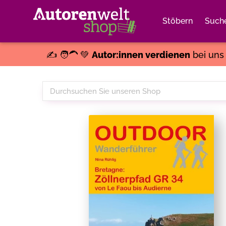
Stöbern
Such
✍️ 🧑‍🦱 💚
Autor:innen verdienen
bei un
Durchsuchen
Sie
unseren
Shop