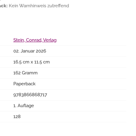
ack:
Kein Warnhinweis zutreffend
Stein, Conrad, Verlag
02. Januar 2026
16.5 cm x 11.5 cm
162 Gramm
Paperback
9783866868717
1. Auflage
128