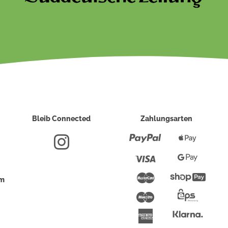
Bleib Connected
Zahlungsarten
Paypal
Apple
Pay
Visa
Google
Pay
Mastercard
Shopi
um
Pay
Maestro
Eps-
Überwei
Klarna
American