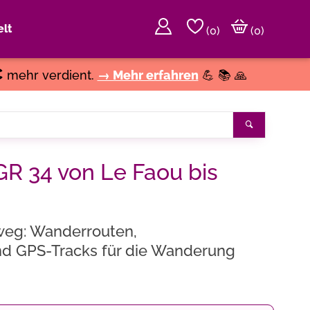
lt
(
0
)
(0)
€
mehr verdient.
→ Mehr erfahren
💪 📚 🙏
Suchen
GR 34 von Le Faou bis
eg: Wanderrouten,
nd GPS-Tracks für die Wanderung