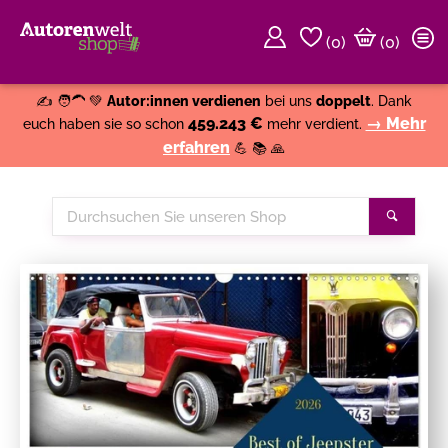
(
0
)
(0)
Weiter einkaufen
Close
✍️ 🧑‍🦱 💚
Autor:innen verdienen
bei uns
doppelt
. Dank
459.243 €
→ Mehr
euch haben sie so schon
mehr verdient.
erfahren
💪 📚 🙏
Durchsuchen
Suche
Sie
unseren
Shop