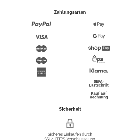
Zahlungsarten
Paypal
Apple
Pay
Visa
Google
Pay
Mastercard
Shopify
Pay
Maestro
Eps-
Überweisung
Klarna
American
Express
SEPA-
Lastschrift
Kauf auf
Rechnung
Sicherheit
SSL/HTTPS-
Verschlüsselung
Sicheres Einkaufen durch
SSL/HTTPS-Verschlüsselung.