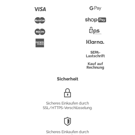
Pay
Visa
Google
Pay
Mastercard
Shopify
Pay
Maestro
Eps-
Überweisung
Klarna
American
Express
SEPA-
Lastschrift
Kauf auf
Rechnung
Sicherheit
SSL/HTTPS-
Verschlüsselung
Sicheres Einkaufen durch
SSL/HTTPS-Verschlüsselung.
DSGVO-
Konformität
Sicheres Einkaufen durch