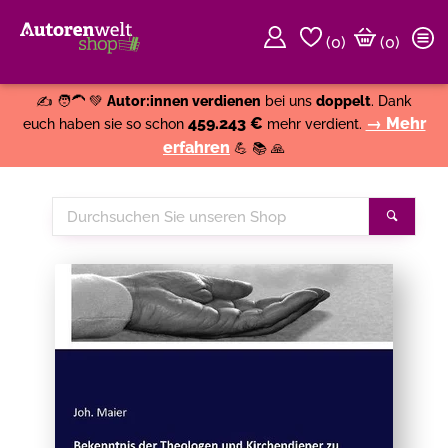
(
0
)
(0)
Weiter einkaufen
Close
✍️ 🧑‍🦱 💚
Autor:innen verdienen
bei uns
doppelt
. Dank
459.243 €
→ Mehr
euch haben sie so schon
mehr verdient.
erfahren
💪 📚 🙏
Durchsuchen
Suche
Sie
unseren
Shop