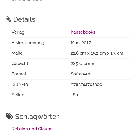
Details
Verlag
hansebooks
Ersterscheinung
März 2017
Maße
21.6 cm x 15.2 cm x 1.3 cm
Gewicht
285 Gramm
Format
Softcover
ISBN-13
9783744702300
Seiten
180
Schlagwörter
Religion und Glaube