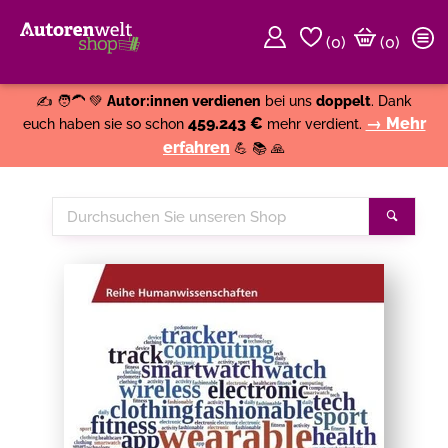
(
0
)
(0)
Weiter einkaufen
Close
✍️ 🧑‍🦱 💚
Autor:innen verdienen
bei uns
doppelt
. Dank
459.243 €
→ Mehr
euch haben sie so schon
mehr verdient.
erfahren
💪 📚 🙏
Durchsuchen
Suche
Sie
unseren
Shop