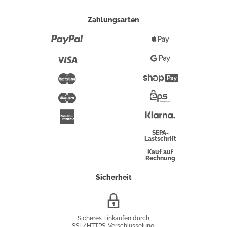
Zahlungsarten
Paypal
Apple
Pay
Visa
Google
Pay
Mastercard
Shopify
Pay
Maestro
Eps-
Überweisung
Klarna
American
Express
SEPA-
Lastschrift
Kauf auf
Rechnung
Sicherheit
SSL/HTTPS-
Verschlüsselung
Sicheres Einkaufen durch
SSL/HTTPS-Verschlüsselung.