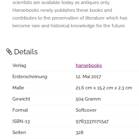
scientists are available today as antiques only.
Hansebooks newly publishes these books and
contributes to the preservation of literature which has
become rare and historical knowledge for the future.
Details
Verlag
hansebooks
Ersterscheinung
12. Mai 2017
Maße
21.6 cm x 15.2 cm x 2.3 cm
Gewicht
504 Gramm
Format
Softcover
ISBN-13
9783337071547
Seiten
328