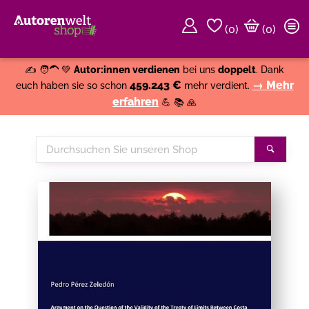
(
0
)
(0)
Weiter einkaufen
Close
✍️ 🧑‍🦱 💚
Autor:innen verdienen
bei uns
doppelt
. Dank
459.243 €
→ Mehr
euch haben sie so schon
mehr verdient.
erfahren
💪 📚 🙏
Durchsuchen
Suche
Sie
unseren
Shop