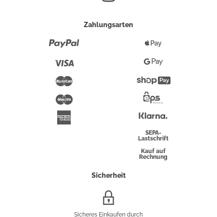
Zahlungsarten
Paypal
Apple
Pay
Visa
Google
Pay
Mastercard
Shopify
Pay
Maestro
Eps-
Überweisung
Klarna
American
Express
SEPA-
Lastschrift
Kauf auf
Rechnung
Sicherheit
SSL/HTTPS-
Verschlüsselung
Sicheres Einkaufen durch