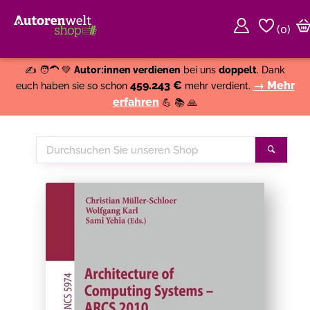
(
0
)
Weiter einkaufen
Close
✍️ 🧑‍🦱 💚
Autor:innen verdienen
bei uns
doppelt
. Dank
459.243 €
→ Mehr
euch haben sie so schon
mehr verdient.
erfahren
💪 📚 🙏
Durchsuchen
Suche
Sie
unseren
Shop