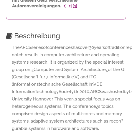
mit diesem Geld verschiedene
Autorenvereinigungen.
[1]
[2]
[3]
Beschreibung
TheARCSseriesofconferenceshasover30yearsoftraditionrep
notch results in computer architecture and operating
systems research. It is organized by the special interest
group on ¿Computer and System Architecture¿of the GI
(Gesellschaft fur ¿ Informatik e.V.) and ITG
(Informationstechnische Gesellschaft imVDE
InformationTechnologySociety).In2010,ARCSwashostedbyL
University Hannover. This year¿s special focus was on
heterogeneous systems. The conference¿s topics
comprised design aspects of multi-cores and memory
systems, adaptive system architectures such as recon?
gurable systems in hardware and software,