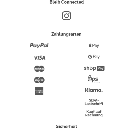
Bleib Connected
Zahlungsarten
Paypal
Apple
Pay
Visa
Google
Pay
Mastercard
Shopify
Pay
Maestro
Eps-
Überweisung
Klarna
American
Express
SEPA-
Lastschrift
Kauf auf
Rechnung
Sicherheit