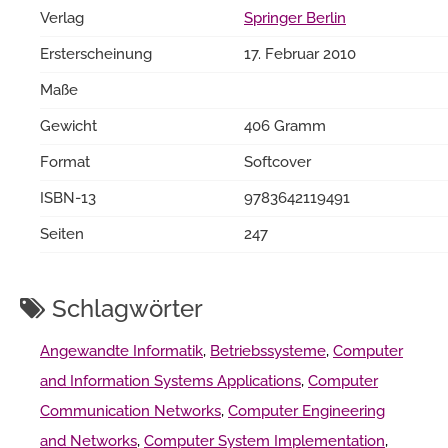
Verlag
Springer Berlin
Ersterscheinung
17. Februar 2010
Maße
Gewicht
406 Gramm
Format
Softcover
ISBN-13
9783642119491
Seiten
247
Schlagwörter
Angewandte Informatik
,
Betriebssysteme
,
Computer
and Information Systems Applications
,
Computer
Communication Networks
,
Computer Engineering
and Networks
,
Computer System Implementation
,