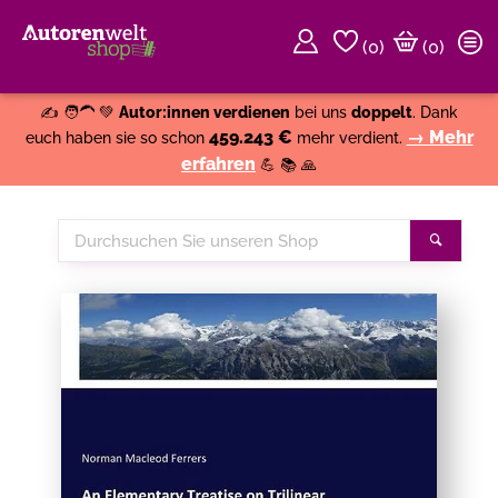
(
0
)
(0)
Weiter einkaufen
Close
✍️ 🧑‍🦱 💚
Autor:innen verdienen
bei uns
doppelt
. Dank
459.243 €
→ Mehr
euch haben sie so schon
mehr verdient.
erfahren
💪 📚 🙏
Durchsuchen
Suche
Sie
unseren
Shop