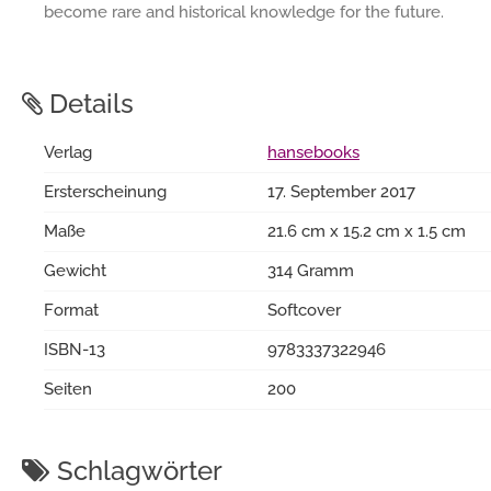
become rare and historical knowledge for the future.
Details
Verlag
hansebooks
Ersterscheinung
17. September 2017
Maße
21.6 cm x 15.2 cm x 1.5 cm
Gewicht
314 Gramm
Format
Softcover
ISBN-13
9783337322946
Seiten
200
Schlagwörter