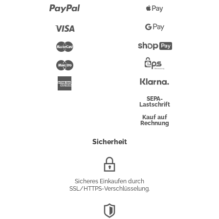
Paypal
Apple
Pay
Visa
Google
Pay
Mastercard
Shopify
Pay
Maestro
Eps-
Überweisung
Klarna
American
Express
SEPA-
Lastschrift
Kauf auf
Rechnung
Sicherheit
SSL/HTTPS-
Verschlüsselung
Sicheres Einkaufen durch
SSL/HTTPS-Verschlüsselung.
DSGVO-