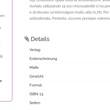
051 costituisce quasi tutta la strutturazione sos
rivelato utilizzando 15 loci microsatelliti ci ha
e di rilevare un'eterozigosi molto alta (0,76). 
gen
sottostimata. Pertanto, occorre prestare estrema
r
Details
f
Verlag
i,
Ersterscheinung
Maße
Gewicht
ne
Format
ISBN-13
Seiten