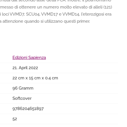
tenuta dal secondo asse della PCA. Inoltre, il polimorfismo
 permesso di ottenere un numero molto elevato di alleli (121)
Per i loci VVMD7, SCU04, VVMD17 e VVMD14, l'eterozigosi era
 attenzione quando si utilizzano questi primer.
Edizioni Sapienza
21. April 2022
22 cm x 15 cm x 0.4 cm
96 Gramm
Softcover
9786204651897
52