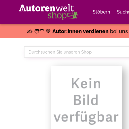
Stöbern
Such
✍️ 🧑‍🦱 💚
Autor:innen verdienen
bei un
Durchsuchen
Sie
unseren
Shop