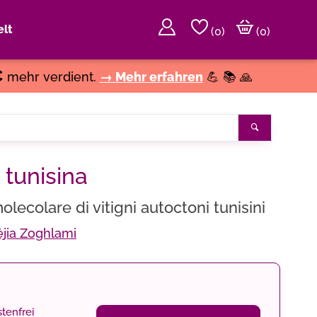
lt
(
0
)
(0)
€
mehr verdient.
→ Mehr erfahren
💪 📚 🙏
Suchen
 tunisina
lecolare di vitigni autoctoni tunisini
jia Zoghlami
tenfrei