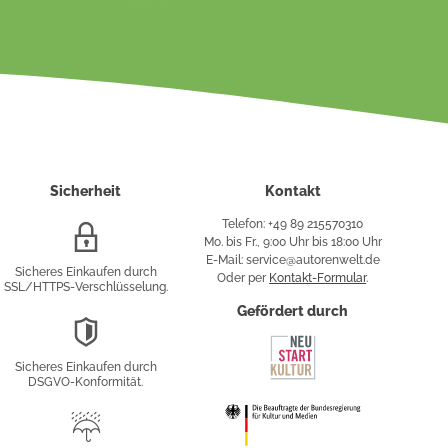
Sicherheit
Kontakt
Telefon: +49 89 215570310
SSL/HTTPS-
Mo. bis Fr., 9:00 Uhr bis 18:00 Uhr
Verschlüsselung
E-Mail: service@autorenwelt.de
Sicheres Einkaufen durch
Oder per
Kontakt-Formular
.
SSL/HTTPS-Verschlüsselung.
fy
Gefördert durch
DSGVO-
Konformität
Sicheres Einkaufen durch
sung
DSGVO-Konformität.
Trusted