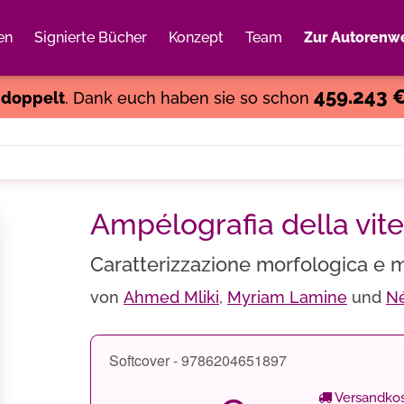
en
Signierte Bücher
Konzept
Team
Zur Autorenwe
Weiter einkaufen
Close
459.243 
s
doppelt
. Dank euch haben sie so schon
Ampélografia della vite
Caratterizzazione morfologica e mo
von
Ahmed Mliki
,
Myriam Lamine
und
Né
Softcover - 9786204651897
Versandkos