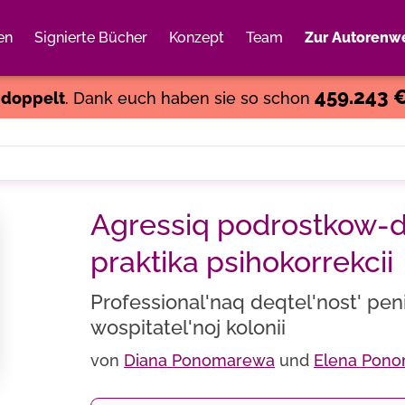
en
Signierte Bücher
Konzept
Team
Zur Autorenwe
Weiter einkaufen
Close
459.243 
s
doppelt
. Dank euch haben sie so schon
Agressiq podrostkow-de
praktika psihokorrekcii
Professional'naq deqtel'nost' pe
wospitatel'noj kolonii
von
Diana Ponomarewa
und
Elena Pon