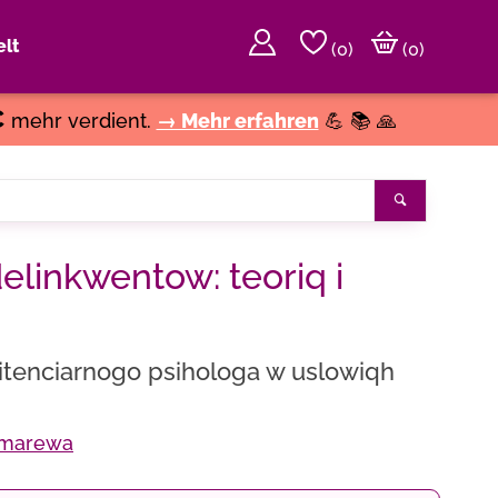
lt
(
0
)
(0)
€
mehr verdient.
→ Mehr erfahren
💪 📚 🙏
Suchen
linkwentow: teoriq i
nitenciarnogo psihologa w uslowiqh
omarewa