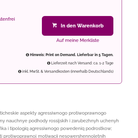
tenfrei
In den Warenkorb
Auf meine Merkliste
Hinweis: Print on Demand. Lieferbar in 5 Tagen.
Lieferzeit nach Versand: ca. 1-2 Tage
inkl. MwSt. & Versandkosten (innerhalb Deutschlands)
akticheskie aspekty agressiwnogo protiwoprawnogo
any nauchnye podhody rossijskih i zarubezhnyh uchenyh
fika i tipologiq agressiwnogo powedeniq podrostkow;
sti protiwoprawnoj motiwacii nesowershennoletnih