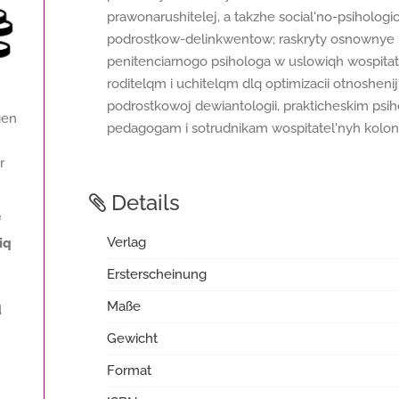
prawonarushitelej, a takzhe social'no-psihol
podrostkow-delinkwentow; raskryty osnownye na
penitenciarnogo psihologa w uslowiqh wospitat
roditelqm i uchitelqm dlq optimizacii otnosheni
podrostkowoj dewiantologii, prakticheskim psi
gen
pedagogam i sotrudnikam wospitatel'nyh kolon
r
Details
f
Verlag
iq
Ersterscheinung
Maße
d
Gewicht
Format