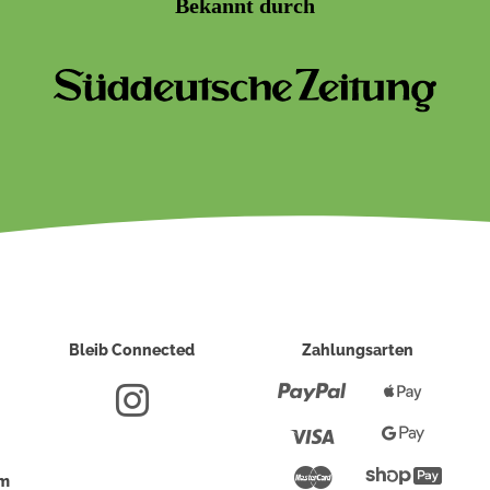
Bekannt durch
Bleib Connected
Zahlungsarten
Paypal
Apple
Pay
Visa
Google
Pay
Mastercard
Shopi
um