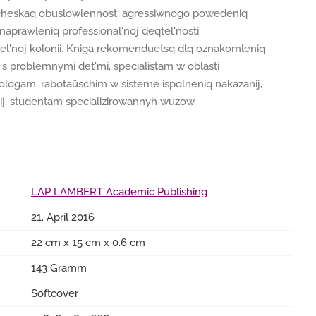
ogicheskaq obuslowlennost' agressiwnogo powedeniq
prawleniq professional'noj deqtel'nosti
el'noj kolonii. Kniga rekomenduetsq dlq oznakomleniq
j s problemnymi det'mi, specialistam w oblasti
hologam, rabotaüschim w sisteme ispolneniq nakazanij,
ij, studentam specializirowannyh wuzow.
LAP LAMBERT Academic Publishing
21. April 2016
22 cm x 15 cm x 0.6 cm
143 Gramm
Softcover