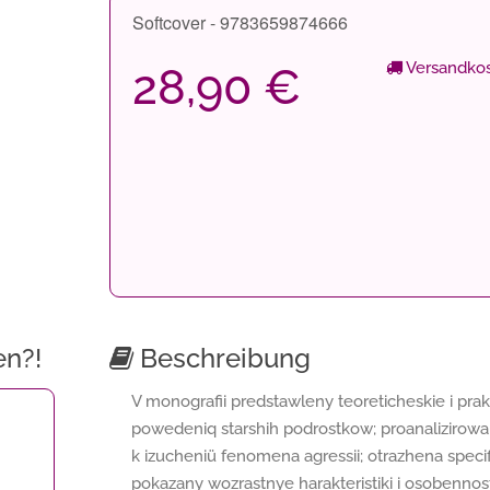
Softcover - 9783659874666
Versandkos
28,90 €
en?!
Beschreibung
V monografii predstawleny teoreticheskie i pr
powedeniq starshih podrostkow; proanalizirow
k izucheniü fenomena agressii; otrazhena speci
pokazany wozrastnye harakteristiki i osobenno