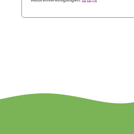
[1]
[2]
[3]