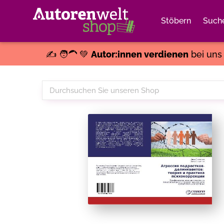
Stöbern
Such
✍️ 🧑‍🦱 💚
Autor:innen verdienen
bei un
Durchsuchen
Sie
unseren
Shop