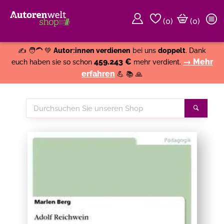
(
0
)
(0)
Weiter einkaufen
Close
✍️ 🧑‍🦱 💚
Autor:innen verdienen
bei uns
doppelt
. Dank
459.243 €
→ Mehr
euch haben sie so schon
mehr verdient.
erfahren
💪 📚 🙏
Durchsuchen
Suche
Sie
unseren
Shop