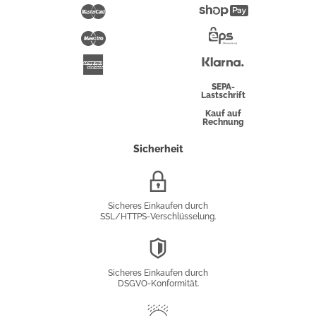
Pay
Mastercard
Shopify
Pay
Maestro
Eps-
Überweisung
Klarna
American
Express
SEPA-
Lastschrift
Kauf auf
Rechnung
Sicherheit
SSL/HTTPS-
Verschlüsselung
Sicheres Einkaufen durch
SSL/HTTPS-Verschlüsselung.
DSGVO-
Konformität
Sicheres Einkaufen durch
DSGVO-Konformität.
Trusted