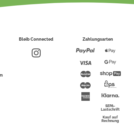
Bleib Connected
Zahlungsarten
Paypal
Apple
Pay
Visa
Google
Pay
Mastercard
Shopi
um
Pay
Maestro
Eps-
Überwei
Klarna
American
Express
SEPA-
Lastschrift
Kauf auf
Rechnung