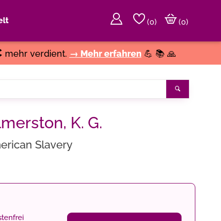
lt
(
0
)
(0)
€
mehr verdient.
→ Mehr erfahren
💪 📚 🙏
Suchen
lmerston, K. G.
erican Slavery
tenfrei