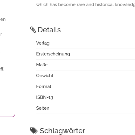
which has become rare and historical knowledge
gen
Details
r
Verlag
f
Ersterscheinung
Maße
f.
Gewicht
Format
ISBN-13
Seiten
Schlagwörter