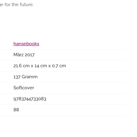
 for the future.
hansebooks
März 2017
21.6 cm x 14 cm x 0.7 cm
137 Gramm
Softcover
9783744733083
88