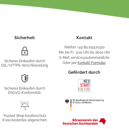
Sicherheit
Kontakt
Telefon: +49 89 215570310
SSL/HTTPS-
Mo. bis Fr., 9:00 Uhr bis 18:00 Uhr
Verschlüsselung
E-Mail: service@autorenwelt.de
Sicheres Einkaufen durch
Oder per
Kontakt-Formular
.
SSL/HTTPS-Verschlüsselung.
fy
Gefördert durch
DSGVO-
Konformität
Sicheres Einkaufen durch
sung
DSGVO-Konformität.
Trusted
Shop
Trusted Shop Käuferschutz
€100 kostenlos abgesichert.
Käuferschutz