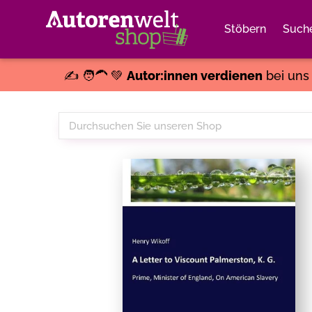
Stöbern
Such
✍️ 🧑‍🦱 💚
Autor:innen verdienen
bei un
Durchsuchen
Sie
unseren
Shop