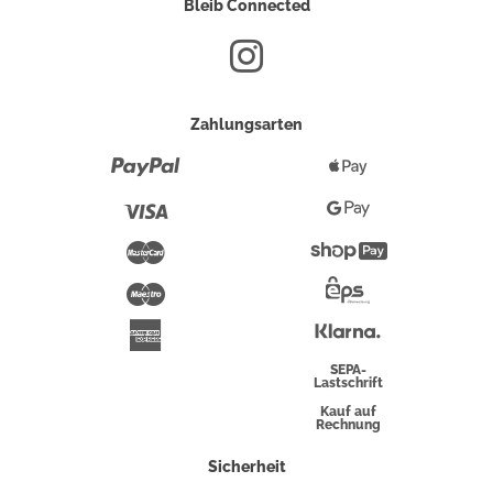
Bleib Connected
Zahlungsarten
Paypal
Apple
Pay
Visa
Google
Pay
Mastercard
Shopify
Pay
Maestro
Eps-
Überweisung
Klarna
American
Express
SEPA-
Lastschrift
Kauf auf
Rechnung
Sicherheit