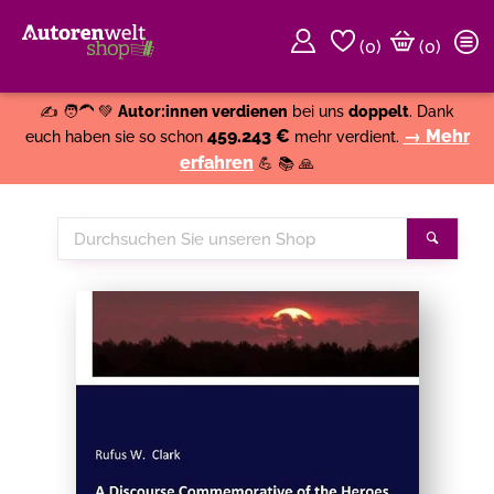
(
0
)
(0)
Weiter einkaufen
Close
✍️ 🧑‍🦱 💚
Autor:innen verdienen
bei uns
doppelt
. Dank
459.243 €
→ Mehr
euch haben sie so schon
mehr verdient.
erfahren
💪 📚 🙏
Durchsuchen
Suche
Sie
unseren
Shop