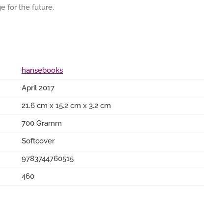
 for the future.
hansebooks
April 2017
21.6 cm x 15.2 cm x 3.2 cm
700 Gramm
Softcover
9783744760515
460