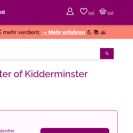
lt
(
0
)
(0)
€
mehr verdient.
→ Mehr erfahren
💪 📚 🙏
Search
ter of Kidderminster
tenfrei