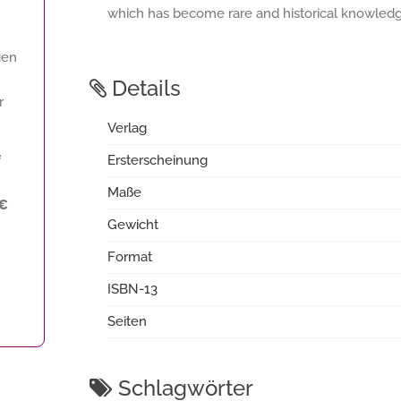
which has become rare and historical knowledge
gen
Details
r
Verlag
f
Ersterscheinung
Maße
 €
Gewicht
Format
ISBN-13
Seiten
Schlagwörter