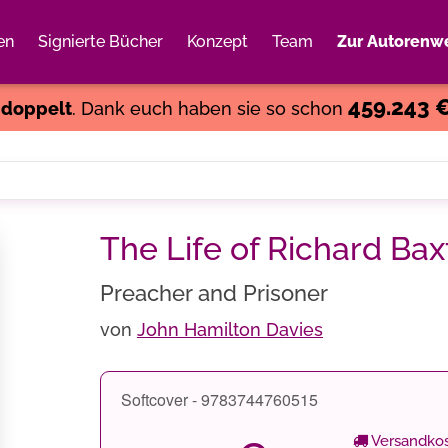
en
Signierte Bücher
Konzept
Team
Zur Autorenwe
Weiter einkaufen
Close
459.243 
s
doppelt
. Dank euch haben sie so schon
The Life of Richard Bax
Preacher and Prisoner
von
John Hamilton Davies
Softcover - 9783744760515
Versandkos