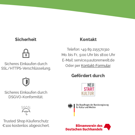
Sicherheit
Kontakt
Telefon: +49 89 215570310
SSL/HTTPS-
Mo. bis Fr., 9:00 Uhr bis 18:00 Uhr
Verschlüsselung
E-Mail: service@autorenwelt.de
Sicheres Einkaufen durch
Oder per
Kontakt-Formular
.
SSL/HTTPS-Verschlüsselung.
fy
Gefördert durch
DSGVO-
Konformität
Sicheres Einkaufen durch
sung
DSGVO-Konformität.
Trusted
Shop
Trusted Shop Käuferschutz
€100 kostenlos abgesichert.
Käuferschutz