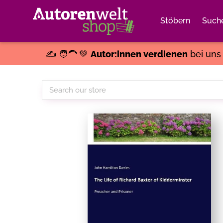
Stöbern
Such
✍️ 🧑‍🦱 💚
Autor:innen verdienen
bei un
Search
our
store