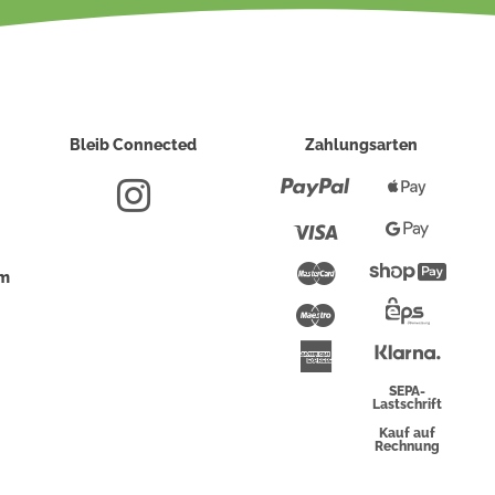
Bleib Connected
Zahlungsarten
Paypal
Apple
Pay
Visa
Google
Pay
Mastercard
Shopi
um
Pay
Maestro
Eps-
Überwei
Klarna
American
Express
SEPA-
Lastschrift
Kauf auf
Rechnung