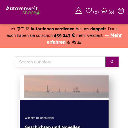
(
0
)
(0)
Weiter einkaufen
Close
✍️ 🧑‍🦱 💚
Autor:innen verdienen
bei uns
doppelt
. Dank
459.243 €
→ Mehr
euch haben sie so schon
mehr verdient.
erfahren
💪 📚 🙏
Search
Search
our
store