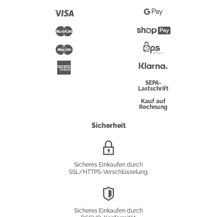
Pay
Visa
Google
Pay
Mastercard
Shopify
Pay
Maestro
Eps-
Überweisung
Klarna
American
Express
SEPA-
Lastschrift
Kauf auf
Rechnung
Sicherheit
SSL/HTTPS-
Verschlüsselung
Sicheres Einkaufen durch
SSL/HTTPS-Verschlüsselung.
DSGVO-
Konformität
Sicheres Einkaufen durch