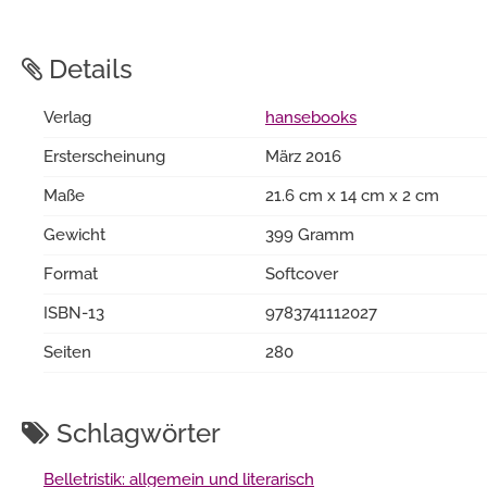
Details
Verlag
hansebooks
Ersterscheinung
März 2016
Maße
21.6 cm x 14 cm x 2 cm
Gewicht
399 Gramm
Format
Softcover
ISBN-13
9783741112027
Seiten
280
Schlagwörter
Belletristik: allgemein und literarisch