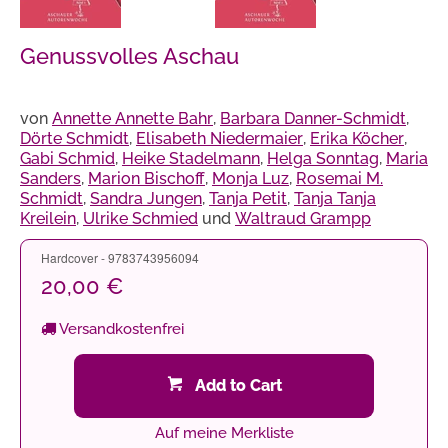
Genussvolles Aschau
von
Annette Annette Bahr
,
Barbara Danner-Schmidt
,
Dörte Schmidt
,
Elisabeth Niedermaier
,
Erika Köcher
,
Gabi Schmid
,
Heike Stadelmann
,
Helga Sonntag
,
Maria
Sanders
,
Marion Bischoff
,
Monja Luz
,
Rosemai M.
Schmidt
,
Sandra Jungen
,
Tanja Petit
,
Tanja Tanja
Kreilein
,
Ulrike Schmied
und
Waltraud Grampp
Hardcover - 9783743956094
20,00 €
Versandkostenfrei
Add to Cart
Auf meine Merkliste