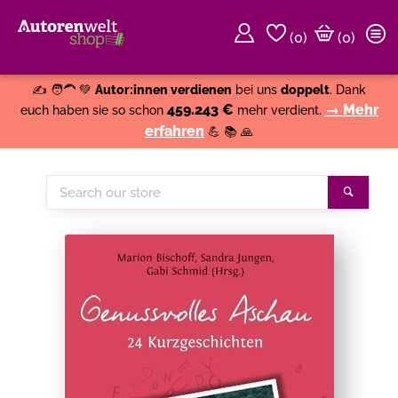
(
0
)
(0)
Weiter einkaufen
Close
✍️ 🧑‍🦱 💚
Autor:innen verdienen
bei uns
doppelt
. Dank
459.243 €
→ Mehr
euch haben sie so schon
mehr verdient.
erfahren
💪 📚 🙏
Search
Search
our
store