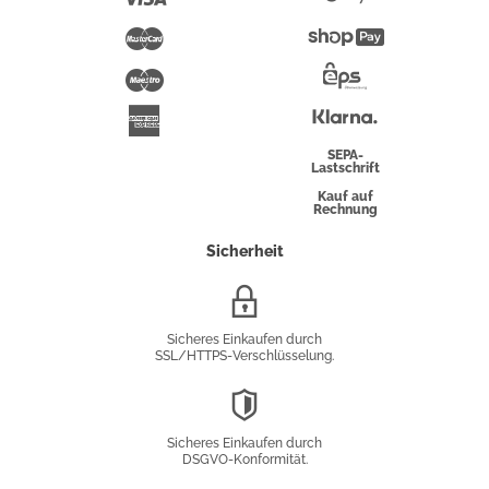
Pay
Mastercard
Shopify
Pay
Maestro
Eps-
Überweisung
Klarna
American
Express
SEPA-
Lastschrift
Kauf auf
Rechnung
Sicherheit
SSL/HTTPS-
Verschlüsselung
Sicheres Einkaufen durch
SSL/HTTPS-Verschlüsselung.
DSGVO-
Konformität
Sicheres Einkaufen durch
DSGVO-Konformität.