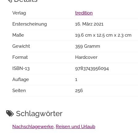
Verlag
tredition
Ersterscheinung
16. März 2021
Maße
19.6 cm x 12.5 cm x 2.3 cm
Gewicht
359 Gramm
Format
Hardcover
ISBN-13
9783743956094
Auflage
1
Seiten
256
Schlagwörter
Nachschlagewerke
,
Reisen und Urlaub