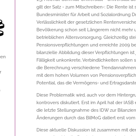
gilt der Satz - zum Mitschreiben-: Die Rente is
Bundesminister für Arbeit und Sozialordnung D
Verlässlichkeit der gesetzlichen Rentenversich
Bevölkerung schon seit Längerem nicht mehr u
betrieblichen Altersvorsorgung. Gleichzeitig s
Pensionsverpflichtungen und erreichte 2009 
bilanzielle Abbildung dieser Verpflichtungen ist
gen
Fälligkeit unkonkrete, Verbindlichkeiten sollen
die Berechnung verschiedene Trendannahmen 
r
mit dem hohen Volumen von Pensionsverpflichtu
Potential, das die Vermögens- und Ertragsdars
f
Diese Problematik wird, auch vor dem Hintergrun
kontrovers diskutiert. Erst im April hat der IA
die letzte Stellungnahme des IDW zur Bilanzi
Änderungen durch das BilMoG datiert erst vo
Diese aktuelle Diskussion ist zusammen mit d