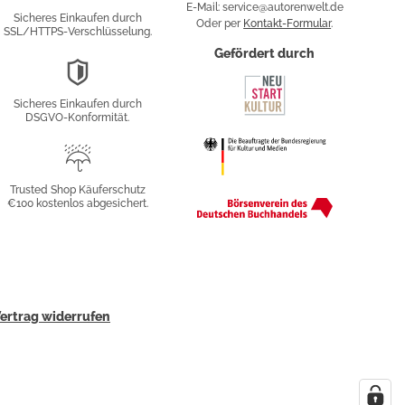
Verschlüsselung
E-Mail: service@autorenwelt.de
Sicheres Einkaufen durch
Oder per
Kontakt-Formular
.
SSL/HTTPS-Verschlüsselung.
fy
Gefördert durch
DSGVO-
Konformität
Sicheres Einkaufen durch
sung
DSGVO-Konformität.
Trusted
Shop
Trusted Shop Käuferschutz
€100 kostenlos abgesichert.
Käuferschutz
ertrag widerrufen