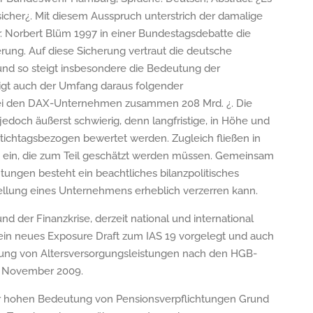
t sicher¿. Mit diesem Ausspruch unterstrich der damalige
r. Norbert Blüm 1997 in einer Bundestagsdebatte die
erung. Auf diese Sicherung vertraut die deutsche
nd so steigt insbesondere die Bedeutung der
teigt auch der Umfang daraus folgender
bei den DAX-Unternehmen zusammen 208 Mrd. ¿. Die
 jedoch äußerst schwierig, denn langfristige, in Höhe und
 stichtagsbezogen bewertet werden. Zugleich fließen in
ein, die zum Teil geschätzt werden müssen. Gemeinsam
ngen besteht ein beachtliches bilanzpolitisches
tellung eines Unternehmens erheblich verzerren kann.
d der Finanzkrise, derzeit national und international
SB ein neues Exposure Draft zum IAS 19 vorgelegt und auch
erung von Altersversorgungsleistungen nach den HGB-
m November 2009.
er hohen Bedeutung von Pensionsverpflichtungen Grund