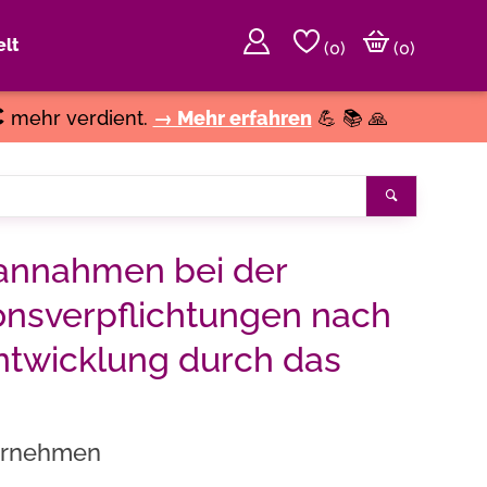
lt
(
0
)
(0)
€
mehr verdient.
→ Mehr erfahren
💪 📚 🙏
Search
annahmen bei der
nsverpflichtungen nach
Entwicklung durch das
ternehmen