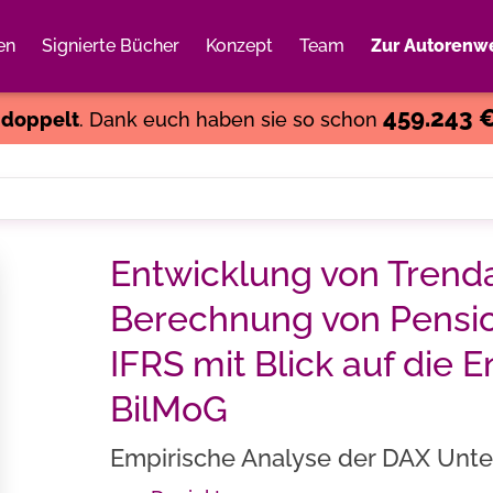
en
Signierte Bücher
Konzept
Team
Zur Autorenwe
Weiter einkaufen
Close
459.243 
s
doppelt
. Dank euch haben sie so schon
Entwicklung von Trend
Berechnung von Pensio
IFRS mit Blick auf die 
BilMoG
Empirische Analyse der DAX Un