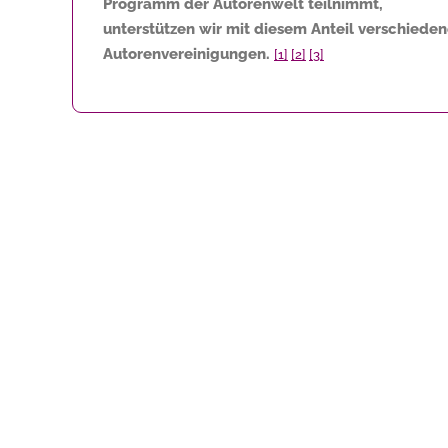
Programm der Autorenwelt teilnimmt,
unterstützen wir mit diesem Anteil verschiede
Autorenvereinigungen.
[1]
[2]
[3]