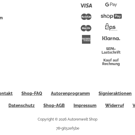
Pay
Visa
Google
Pay
Mastercard
Shopi
um
Pay
Maestro
Eps-
Überwei
Klarna
American
Express
SEPA-
Lastschrift
Kauf auf
Rechnung
ontakt
Shop-FAQ
Autorenprogramm
Signieraktionen
Datenschutz
Shop-AGB
Impressum
Widerruf
V
Copyright © 2026 Autorenwelt Shop
78+git52ef5be