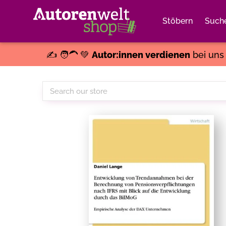
Stöbern
Such
✍️ 🧑‍🦱 💚
Autor:innen verdienen
bei un
Search
our
store