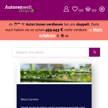
(
0
)
(0)
Weiter einkaufen
Close
✍️ 🧑‍🦱 💚
Autor:innen verdienen
bei uns
doppelt
. Dank
459.243 €
→ Mehr
euch haben sie so schon
mehr verdient.
erfahren
💪 📚 🙏
Search
Search
our
store