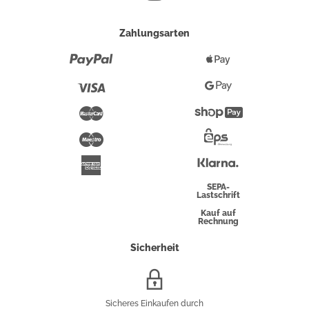
Zahlungsarten
Paypal
Apple
Pay
Visa
Google
Pay
Mastercard
Shopify
Pay
Maestro
Eps-
Überweisung
Klarna
American
Express
SEPA-
Lastschrift
Kauf auf
Rechnung
Sicherheit
SSL/HTTPS-
Verschlüsselung
Sicheres Einkaufen durch