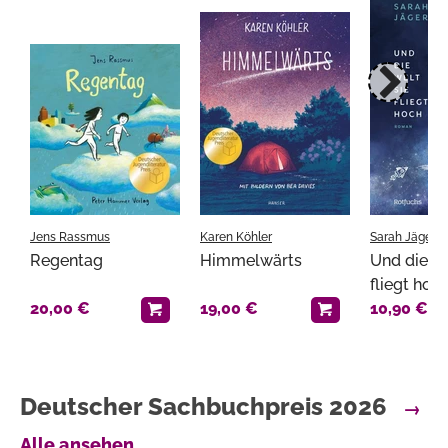
Jens Rassmus
Karen Köhler
Sarah Jäger
Regentag
Himmelwärts
Und die We
fliegt hoc
20,00 €
19,00 €
10,90 €
Deutscher Sachbuchpreis 2026
→
Alle ansehen