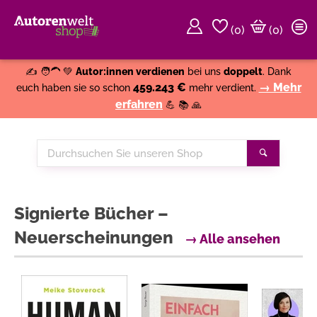
(
0
)
(0)
Weiter einkaufen
Close
✍️ 🧑‍🦱 💚
Autor:innen verdienen
bei uns
doppelt
. Dank
459.243 €
→ Mehr
euch haben sie so schon
mehr verdient.
erfahren
💪 📚 🙏
Durchsuchen
Suchen
Sie
unseren
Shop
Signierte Bücher –
Neuerscheinungen
→ Alle ansehen