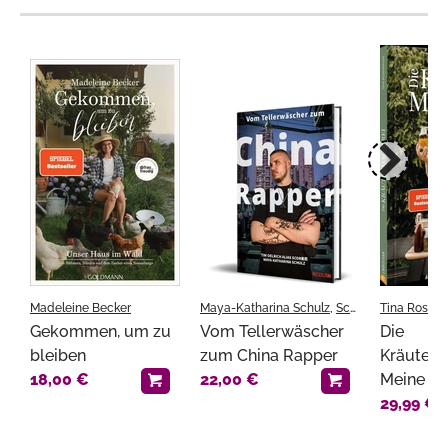
Madeleine Becker
Maya-Katharina Schulz
,
Scor
und
Tina Rosenk
Tim Oelric
Gekommen, um zu
Vom Tellerwäscher
Die
bleiben
zum China Rapper
Kräuterm
18,00 €
22,00 €
Meine Nat
29,99 €