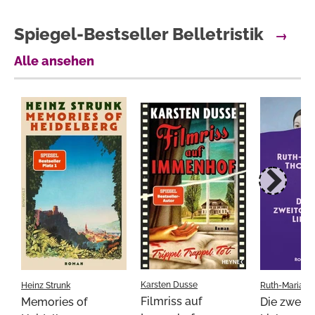
Spiegel-Bestseller Belletristik
→
Alle ansehen
Karsten Dusse
Heinz Strunk
Ruth-Maria T
Filmriss auf
Memories of
Die zweit