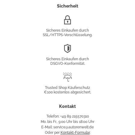
Sicherheit
SSL/HTTPS-
Verschlüsselung
Sicheres Einkaufen durch
SSL/HTTPS-Verschlüsselung.
DSGVO-
Konformität
Sicheres Einkaufen durch
DSGVO-Konformität.
Trusted
Shop
Trusted Shop Käuferschutz
€100 kostenlos abgesichert.
Käuferschutz
Kontakt
Telefon: +49 89 215570310
Mo. bis Fr., 9:00 Uhr bis 18:00 Uhr
E-Mail: service@autorenwelt.de
Oder per
Kontakt-Formular
.