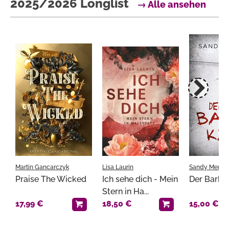
2025/2026 Longlist
→ Alle ansehen
Martin Gancarczyk
Lisa Laurin
Sandy Mercie
Praise The Wicked
Ich sehe dich - Mein
Der Barbie
Stern in Ha...
17,99 €
18,50 €
15,00 €