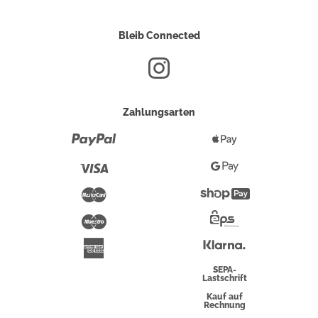
Bleib Connected
Zahlungsarten
Paypal
Apple
Pay
Visa
Google
Pay
Mastercard
Shopify
Pay
Maestro
Eps-
Überweisung
Klarna
American
Express
SEPA-
Lastschrift
Kauf auf
Rechnung