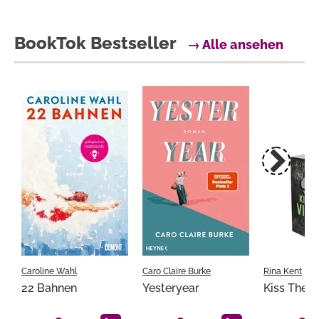
BookTok Bestseller
→ Alle ansehen
Caroline Wahl
Caro Claire Burke
Rina Kent
22 Bahnen
Yesteryear
Kiss The Vi