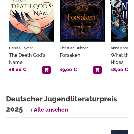
Denise Février
Christian Hübner
Anna Knopf
The Death God's
Forsaken
What the 
Name
Hides
18,00 €
19,00 €
18,00 €
Deutscher Jugendliteraturpreis
2025
→ Alle ansehen