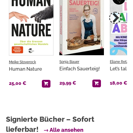
Sonja Bauer
Eliane Retz
Meike Stoverock
Einfach Sauerteig!
Let’s talk 
Human Nature
29,99 €
18,00 €
25,00 €
Signierte Bücher – Sofort
lieferbar!
→ Alle ansehen