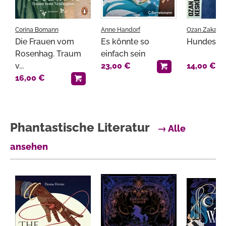
Corina Bomann
Anne Handorf
Ozan Zakariya
Die Frauen vom
Es könnte so
Hundesoh
Rosenhag. Traum
einfach sein
v...
23,00 €
14,00 €
16,00 €
Phantastische Literatur
→ Alle
ansehen