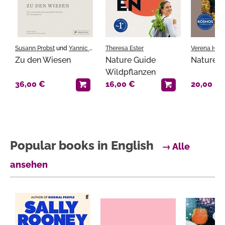
Susann Probst
und
Yannic Schon
Theresa Ester
Verena Hillg
Zu den Wiesen
Nature Guide
Nature J
Wildpflanzen
36,00 €
16,00 €
20,00 €
Popular books in English
→ Alle
ansehen