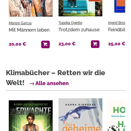
Tupoka Ogette
Ingrid Brodni
Manon Garcia
Trotzdem zuhause
Feindbild 
Mit Männern leben
23,00 €
25,00 €
20,00 €
Klimabücher – Retten wir die
Welt!
→ Alle ansehen