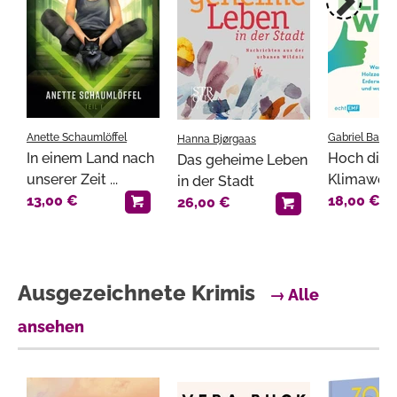
Anette Schaumlöffel
Gabriel Baun
Hanna Bjørgaas
In einem Land nach
Hoch die 
Das geheime Leben
unserer Zeit ...
Klimawen
in der Stadt
13,00 €
18,00 €
26,00 €
Ausgezeichnete Krimis
→ Alle
ansehen