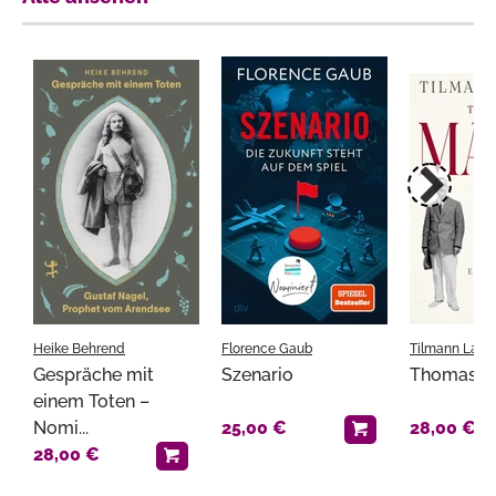
Heike Behrend
Florence Gaub
Tilmann Lah
Gespräche mit
Szenario
Thomas M
einem Toten –
Nomi...
25,00 €
28,00 €
28,00 €